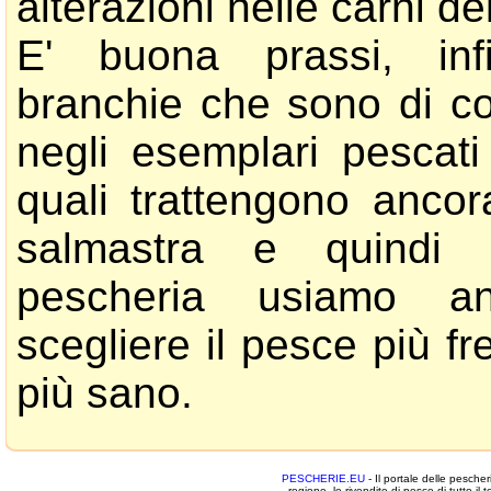
alterazioni nelle carni de
E' buona prassi, inf
branchie che sono di co
negli esemplari pescat
quali trattengono ancor
salmastra e quindi
pescheria usiamo an
scegliere il pesce più fr
più sano.
PESCHERIE.EU
- Il portale delle pescher
regione, le rivendite di pesce di tutto il te